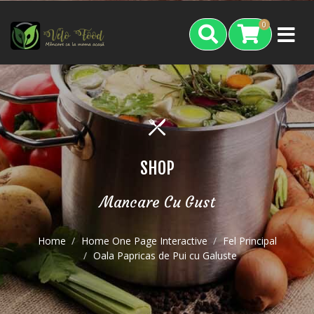
0
SHOP
Mancare Cu Gust
Home
Home One Page Interactive
Fel Principal
Oala Papricas de Pui cu Galuste