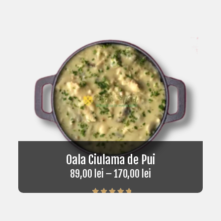
Oala Ciulama de Pui
89,00
lei
–
170,00
lei
Rated
5.00
out of 5