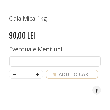
Oala Mica 1kg
90,00
LEI
Eventuale Mentiuni
Oala
ADD TO CART
Papricas
de
Pui
cu