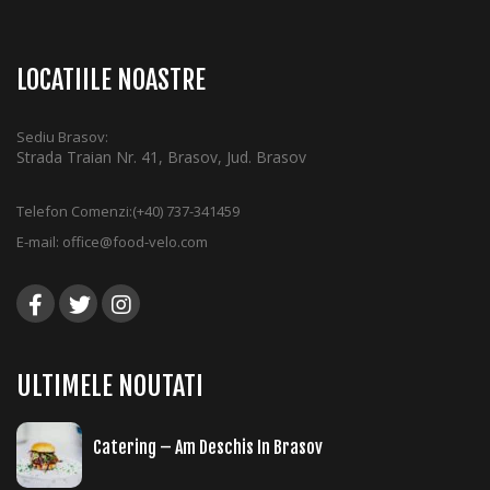
LOCATIILE NOASTRE
Sediu Brasov:
Strada Traian Nr. 41, Brasov, Jud. Brasov
Telefon Comenzi:
(+40) 737-341459
E-mail:
office@food-velo.com
ULTIMELE NOUTATI
Catering – Am Deschis In Brasov