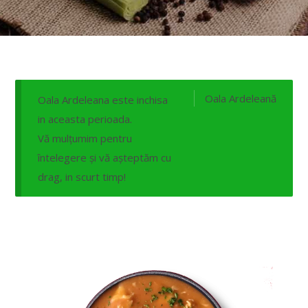
Oala Ardeleană
Oala Ardeleana este inchisa
in aceasta perioada.
Vă mulțumim pentru
întelegere și vă așteptăm cu
drag, in scurt timp!