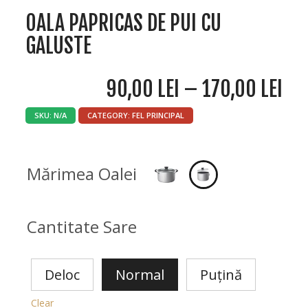
OALA PAPRICAS DE PUI CU
GALUSTE
90,00
LEI
–
170,00
LEI
SKU:
N/A
CATEGORY:
FEL PRINCIPAL
Mărimea Oalei
Cantitate Sare
Deloc
Normal
Puțină
Clear