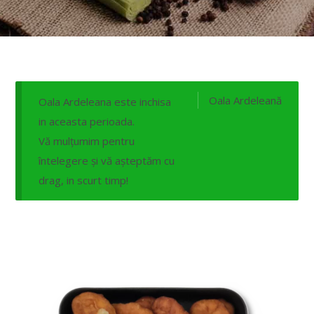
Oala Ardeleană
Oala Ardeleana este inchisa
in aceasta perioada.
Vă mulțumim pentru
întelegere și vă așteptăm cu
drag, in scurt timp!