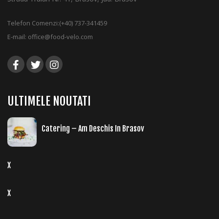
Telefon Comenzi:
(+40) 737-341459
E-mail:
office@food-velo.com
ULTIMELE NOUTATI
Catering – Am Deschis In Brasov
X
X