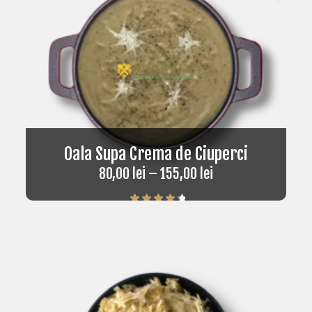
Oala Supa Crema de Ciuperci
80,00
lei
–
155,00
lei
Rated
4.50
out of 5