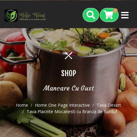
0
SHOP
Mancare Cu Gust
Home
Home One Page Interactive
Tava Desert
Tava Placinte Mocanesti cu Branza de Burduf