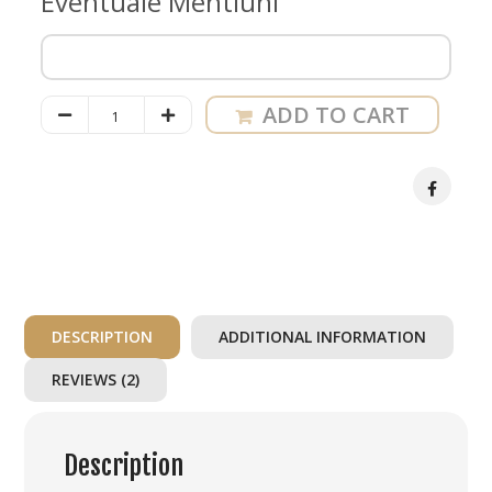
Eventuale Mentiuni
Tava
ADD TO CART
Placinte
Mocanesti
cu
Branza
de
DESCRIPTION
ADDITIONAL INFORMATION
Burduf
REVIEWS (2)
quantity
Description