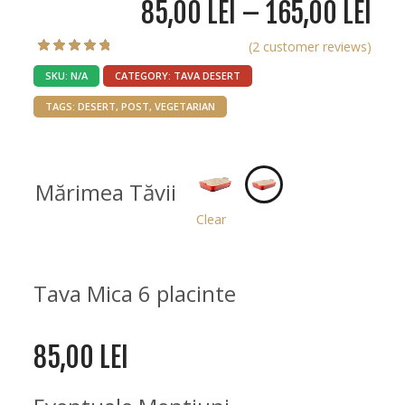
85,00
LEI
–
165,00
LEI
(
2
customer reviews)
5.00
2
Rated
SKU:
N/A
CATEGORY:
TAVA DESERT
out of 5
based on
TAGS:
DESERT
,
POST
,
VEGETARIAN
customer
ratings
Mărimea Tăvii
Clear
Tava Mica 6 placinte
85,00
LEI