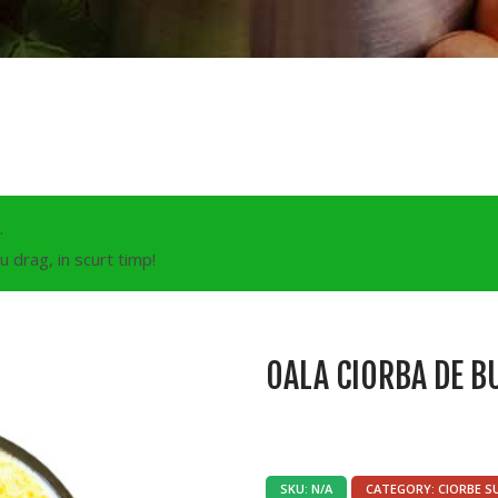
.
 drag, in scurt timp!
OALA CIORBA DE BU
SKU:
N/A
CATEGORY:
CIORBE S