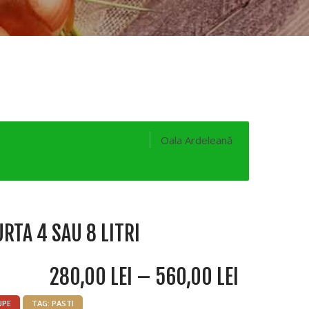
Oala Ardeleană
RTA 4 SAU 8 LITRI
280,00
LEI
–
560,00
LEI
UPE
TAG:
PASTI