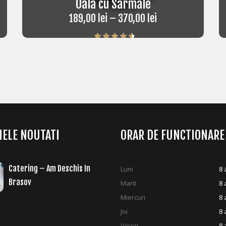
Oala cu Sarmale
189,00
lei
–
370,00
lei
Rated
4.75
out of 5
ELE NOUTATI
ORAR DE FUNCTIONARE
Catering – Am Deschis In
Luni
8 
Brasov
Marti
8 
Miercuri
8 
Joi
8 
Vineri
8 