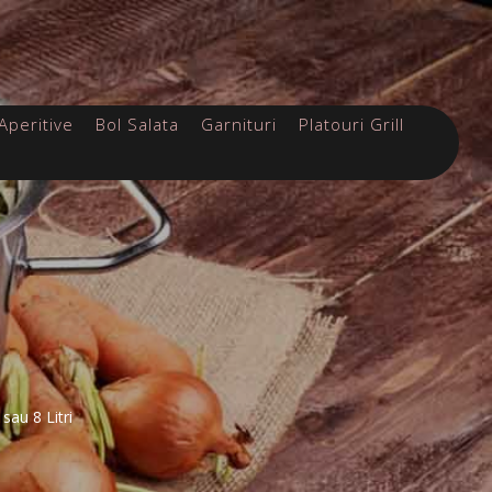
Aperitive
Bol Salata
Garnituri
Platouri Grill
sau 8 Litri