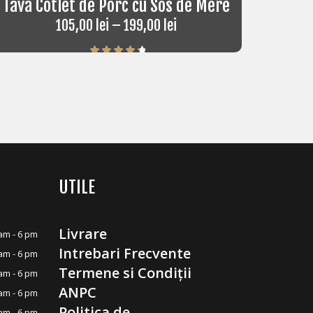
Tava Cotlet de Porc cu Sos de Mere
105,00
lei
–
199,00
lei
Rated
4.50
out of 5
UTILE
Livrare
am - 6 pm
Intrebari Frecvente
am - 6 pm
Termene si Condiții
am - 6 pm
ANPC
am - 6 pm
Politica de
am - 6 pm