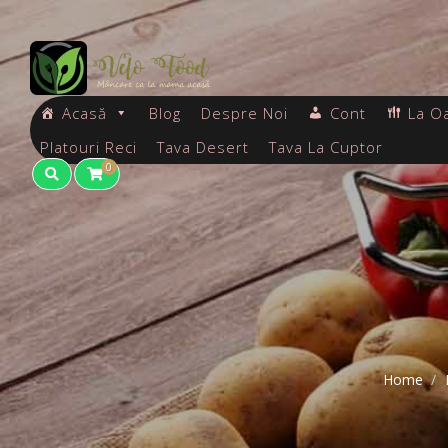
Acasă
Blog
Despre Noi
Cont
La O
Platouri Reci
Tava Desert
Tava La Cuptor
0
Home