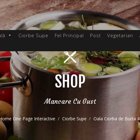
ală
Ciorbe Supe
Fel Principal
Post
Vegetarian
SHOP
Mancare Cu Gust
Home One Page Interactive
Ciorbe Supe
Oala Ciorba de Burta 4 