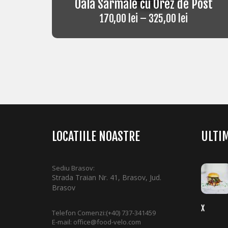
Oala Sarmale cu Orez de Post
170,00
lei
–
325,00
lei
LOCATIILE NOASTRE
ULTIM
Sediu Brasov:
Strada Traian Nr. 41, Brasov, Jud.
Brasov
X
Telefon Comenzi:
(+40) 737-341459
E-mail:
office@food-velo.com