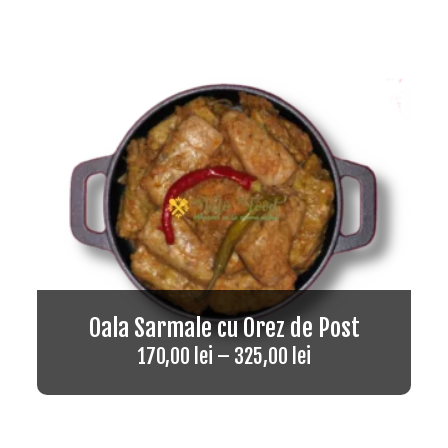
Rated
4.75
out of 5
Oala Sarmale cu Orez de Post
170,00
lei
–
325,00
lei