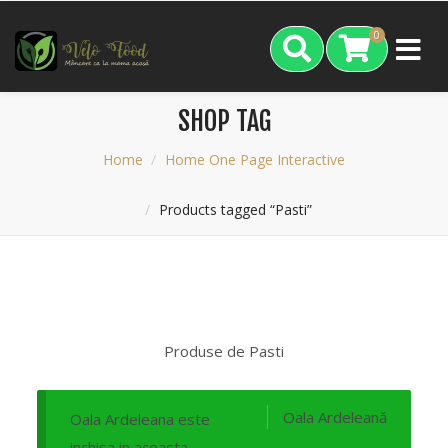
0
SHOP TAG
Home
Home One Page Interactive
Products tagged “Pasti”
Produse de Pasti
Oala Ardeleană
Oala Ardeleana este
inchisa in aceasta