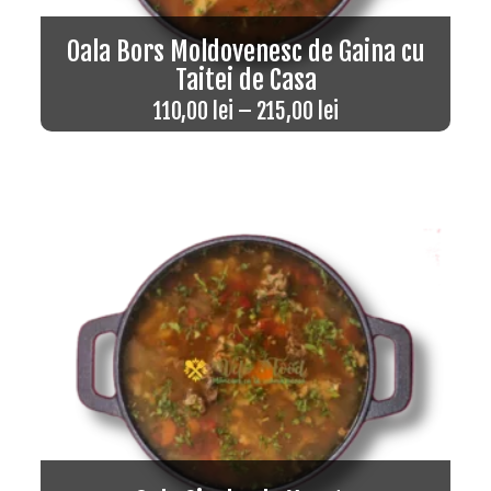
Oala Bors Moldovenesc de Gaina cu
Taitei de Casa
110,00
lei
–
215,00
lei
Rated
5.00
out of 5