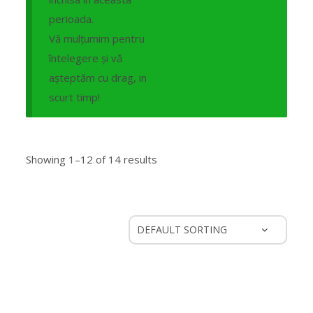
perioada.
Vă mulțumim pentru
întelegere și vă
așteptăm cu drag, in
scurt timp!
Showing 1–12 of 14 results