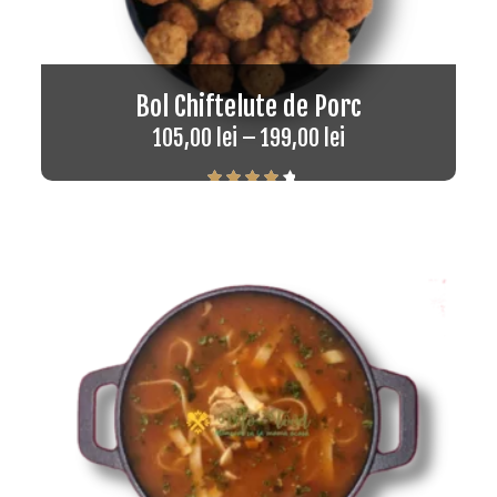
Bol Chiftelute de Porc
105,00
lei
–
199,00
lei
Rated
4.33
out of 5