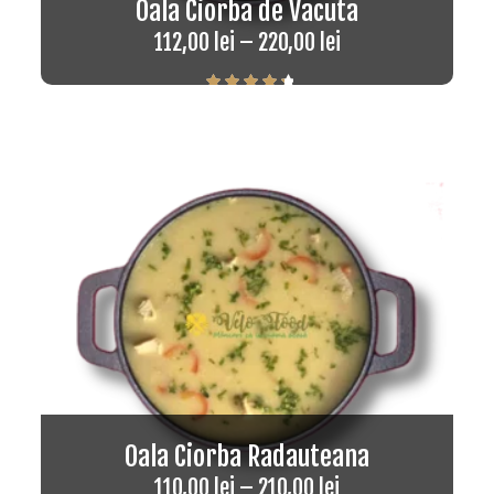
Oala Ciorba de Vacuta
112,00
lei
–
220,00
lei
Rated
4.50
out of 5
Oala Ciorba Radauteana
110,00
lei
–
210,00
lei