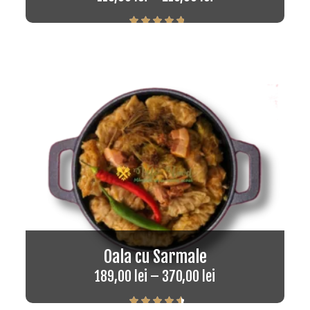
Rated
5.00
out of 5
Oala cu Sarmale
189,00
lei
–
370,00
lei