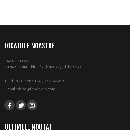
LOCATIILE NOASTRE
Sediu Brasov:
Strada Traian Nr. 41, Brasov, Jud. Brasov
Telefon Comenzi:
(+40) 737-341459
E-mail:
office@food-velo.com
ULTIMELE NOUTATI