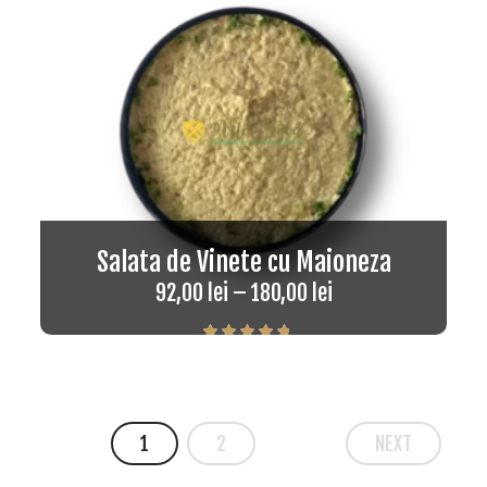
Salata de Vinete cu Maioneza
92,00
lei
–
180,00
lei
Rated
5.00
out of 5
1
2
NEXT