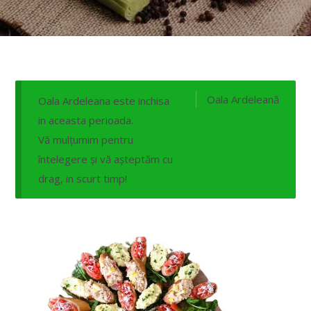
Oala Ardeleană
Oala Ardeleana este inchisa
in aceasta perioada.
Vă mulțumim pentru
întelegere și vă așteptăm cu
drag, in scurt timp!