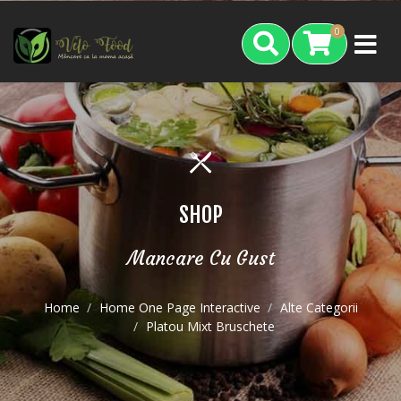
0
SHOP
Mancare Cu Gust
Home
Home One Page Interactive
Alte Categorii
Platou Mixt Bruschete