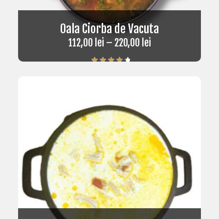
Oala Ciorba de Vacuta
112,00
lei
–
220,00
lei
Rated
4.50
out of 5