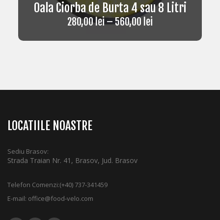
Oala Ciorba de Burta 4 sau 8 Litri
280,00
lei
–
560,00
lei
LOCATIILE NOASTRE
Sediu Brasov:
Strada Traian Nr. 41, Brasov, Jud. Brasov
Telefon Comenzi:
(+40) 737-341459
E-mail:
office@food-velo.com