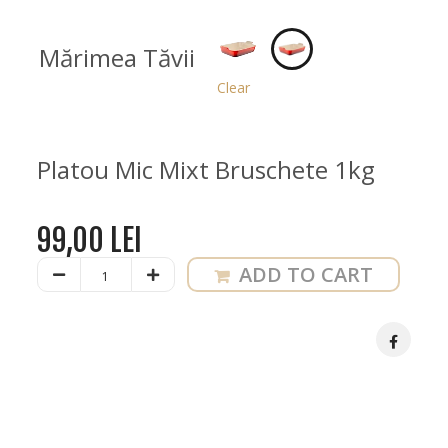
Mărimea Tăvii
Clear
Platou Mic Mixt Bruschete 1kg
99,00
LEI
Platou
ADD TO CART
Mixt
Bruschete
quantity