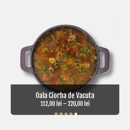
Oala Ciorba de Vacuta
112,00
lei
–
220,00
lei
Rated
4.50
out of 5