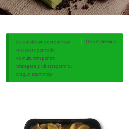
Oala Ardeleană
Oala Ardeleana este inchisa
in aceasta perioada.
Vă mulțumim pentru
întelegere și vă așteptăm cu
drag, in scurt timp!