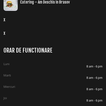
Catering – Am Deschis In Brasov
X
X
ORAR DE FUNCTIONARE
Luni
8 am - 6 pm
Marti
8 am - 6 pm
Miercuri
8 am - 6 pm
Joi
8 am - 6 pm