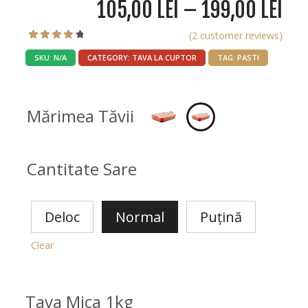
105,00
LEI
–
199,00
LEI
(
2
customer reviews)
4.50
2
Rated
SKU:
N/A
CATEGORY:
TAVA LA CUPTOR
TAG:
PASTI
out of
5 based on
customer
ratings
Mărimea Tăvii
Cantitate Sare
Deloc
Normal
Puțină
Clear
Tava Mica 1kg