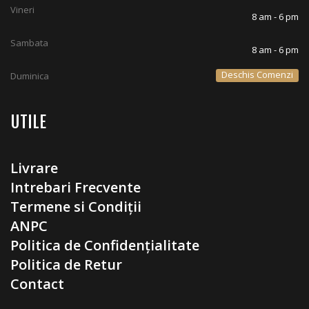
Vineri
8 am - 6 pm
Sambata
8 am - 6 pm
Deschis Comenzi
Duminica
UTILE
Livrare
Intrebari Frecvente
Termene si Condiții
ANPC
Politica de Confidențialitate
Politica de Retur
Contact