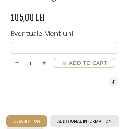
105,00
LEI
Eventuale Mentiuni
Tava
ADD TO CART
Cotlet
de
Porc
cu
Sos
DESCRIPTION
ADDITIONAL INFORMATION
de