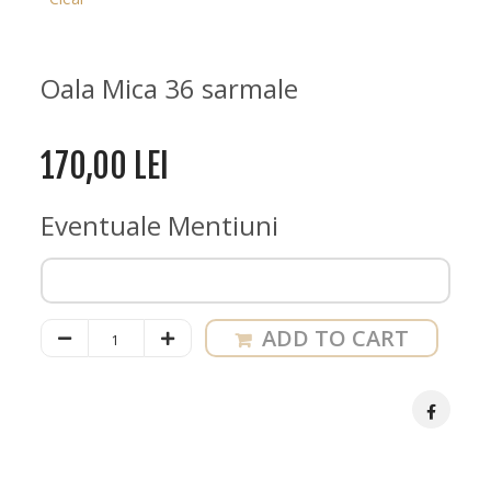
Oala Mica 36 sarmale
170,00
LEI
Eventuale Mentiuni
Oala
ADD TO CART
Sarmale
cu
Orez