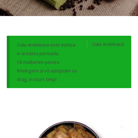
Oala Ardeleană
Oala Ardeleana este inchisa
in aceasta perioada.
Vă mulțumim pentru
întelegere și vă așteptăm cu
drag, in scurt timp!