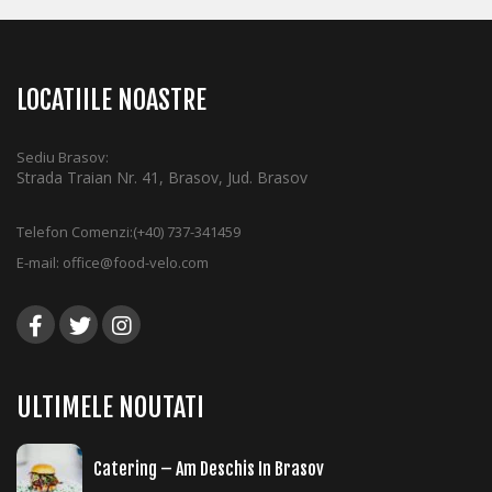
LOCATIILE NOASTRE
Sediu Brasov:
Strada Traian Nr. 41, Brasov, Jud. Brasov
Telefon Comenzi:
(+40) 737-341459
E-mail:
office@food-velo.com
ULTIMELE NOUTATI
Catering – Am Deschis In Brasov